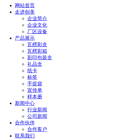
网站首页
走进创美
企业简介
企业文化
厂区设备
产品展示
瓦楞彩盒
瓦楞彩箱
彩印包装盒
礼品盒
纸卡
标签
手提袋
宣传单
样本册
新闻中心
行业新闻
公司新闻
合作伙伴
合作客户
联系我们