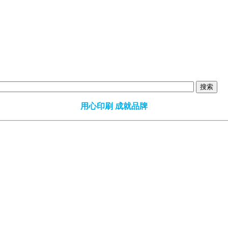
用心印刷 成就品牌
与客户共赢/与合作商共赢/与社会共赢
Win-win with customers/Win-win with partners/Win-win with society