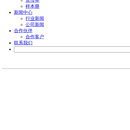
宣传单
样本册
新闻中心
行业新闻
公司新闻
合作伙伴
合作客户
联系我们