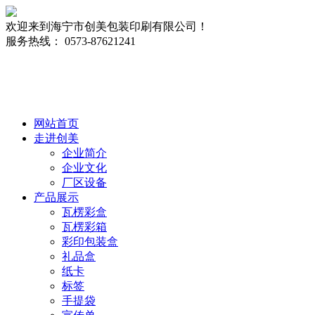
欢迎来到海宁市创美包装印刷有限公司！
服务热线： 0573-87621241
网站首页
走进创美
企业简介
企业文化
厂区设备
产品展示
瓦楞彩盒
瓦楞彩箱
彩印包装盒
礼品盒
纸卡
标签
手提袋