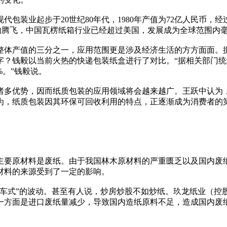
装业起步于20世纪80年代，1980年产值为72亿人民币，经
年内的腾飞，中国瓦楞纸箱行业已经超过美国，发展成为全球范围内
体产值的三分之一，应用范围更是涉及经济生活的方方面面。据中国
？钱毅以当前火热的快递包装纸盒进行了对比。“据相关部门统计，
%。”钱毅说。
诸多优势，因而纸质包装的应用领域将会越来越广。王跃中认为
为，纸质包装因其环保可回收利用的特点，正逐渐成为消费者的
主要原材料是废纸。由于我国林木原材料的严重匮乏以及国内废
材料的来源受到了一定的影响。
过山车式”的波动。甚至有人说，炒房炒股不如炒纸。玖龙纸业（
一方面是进口废纸量减少，导致国内造纸原料不足，造成国内废