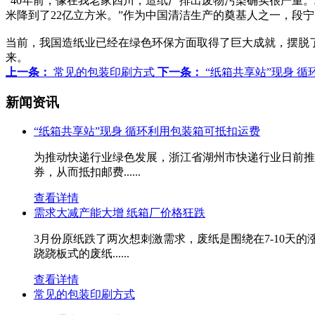
“40年前，像在我老家四川，造纸厂排出废物污染确实很严重。
米降到了22亿立方米。”作为中国清洁生产的奠基人之一，段
当前，我国造纸业已经在绿色环保方面取得了巨大成就，摆脱
来。
上一条：
常见的包装印刷方式
下一条：
“纸箱共享站”现身 
新闻资讯
“纸箱共享站”现身 循环利用包装箱可抵扣运费
为推动快递行业绿色发展，浙江省湖州市快递行业日前推
券，从而抵扣邮费......
查看详情
需求大减产能大增 纸箱厂价格狂跌
3月份原纸跌了两次想刺激需求，废纸是围绕在7-10
跷跷板式的废纸......
查看详情
常见的包装印刷方式